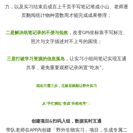
力，以及实习结束后成百上千页手写笔记堆成小山、老师逐
页翻阅统计物种需数周才能完成成果整理；
，改变
坐标靠手写标注、
二是解决纸笔记录的不便与低效
GPS
照片与文字描述对不上号的困境；
，让实习小组间笔记实现互通
三是打破学习资源的信息孤岛
共享，避免重要观察记录闲置
吃灰
。
“
”
现在只需三步，北极花就能让野外实习
从
手忙脚乱
变成
井然有序
：
“
”
“
”
创建项目
扫码入组，数据实时互通
&
带队老师在
内创建「野外生物实习」项目，生成专属二
APP